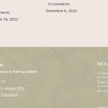
0 Commenti
/
Dicembre 6, 2022
menti
e 18, 2022
NOV
le
tico e Parrucchiere
11 Ago
219
Estate 
o Aranci (SS)
Per il 
7 5060609